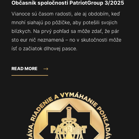
Občasník spoločnosti PatriotGroup 3/2025
Vianoce sú časom radosti, ale aj obdobím, keď
mnohí siahajú po pôžičke, aby potešili svojich
blízkych. Na prvý pohľad sa môže zdať, že pár
sto eur nič neznamená – no v skutočnosti môže
ísť o začiatok dlhovej pasce.
READ MORE