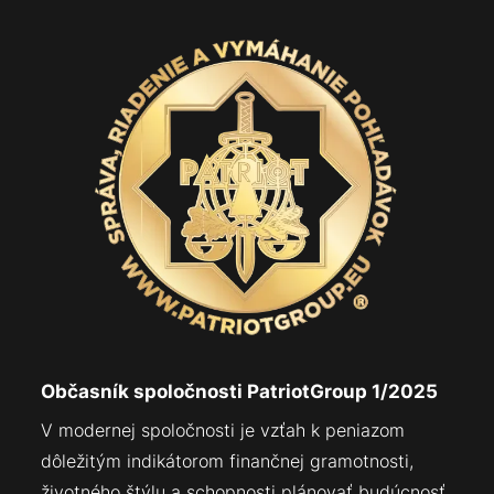
Občasník spoločnosti PatriotGroup 1/2025
V modernej spoločnosti je vzťah k peniazom
dôležitým indikátorom finančnej gramotnosti,
životného štýlu a schopnosti plánovať budúcnosť.