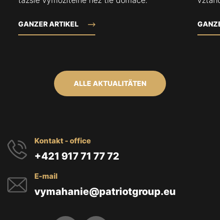
ťažšie vymožiteľné než tie domáce.
vzťah
GANZER ARTIKEL
GANZE
ALLE AKTUALITÄTEN
Kontakt - office
+421 917 71 77 72
E-mail
vymahanie@patriotgroup.eu