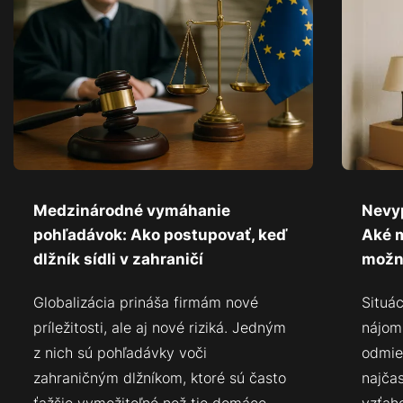
Medzinárodné vymáhanie
Nevy
pohľadávok: Ako postupovať, keď
Aké 
dlžník sídli v zahraničí
možn
Globalizácia prináša firmám nové
Situá
príležitosti, ale aj nové riziká. Jedným
nájom
z nich sú pohľadávky voči
odmie
zahraničným dlžníkom, ktoré sú často
najča