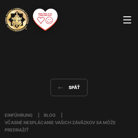
SPÄŤ
EINFÜHRUNG
BLOG
VČASNÉ NESPLÁCANIE VAŠICH ZÁVÄZKOV SA MÔŽE
PREDRAŽIŤ