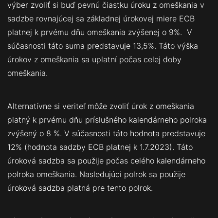
výber zvoliť si buď pevnú čiastku úroku z omeškania v
sadzbe rovnajúcej sa základnej úrokovej miere ECB
platnej k prvému dňu omeškania zvýšenej o 9%. V
súčasnosti táto suma predstavuje 13,5%. Táto výška
úrokov z omeškania sa uplatní počas celej doby
omeškania.
Alternatívne si veriteľ môže zvoliť úrok z omeškania
platný k prvému dňu príslušného kalendárneho polroka
zvýšený o 8 %. V súčasnosti táto hodnota predstavuje
12% (hodnota sadzby ECB platnej k 1.7.2023). Táto
úroková sadzba sa použije počas celého kalendárneho
polroka omeškania. Nasledujúci polrok sa použije
úroková sadzba platná pre tento polrok.